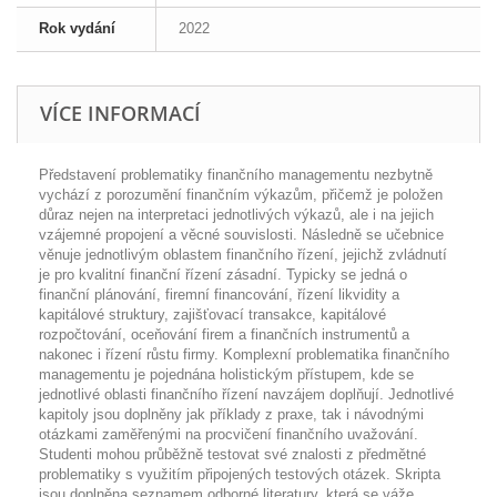
Rok vydání
2022
VÍCE INFORMACÍ
Představení problematiky finančního managementu nezbytně
vychází z porozumění finančním výkazům, přičemž je položen
důraz nejen na interpretaci jednotlivých výkazů, ale i na jejich
vzájemné propojení a věcné souvislosti. Následně se učebnice
věnuje jednotlivým oblastem finančního řízení, jejichž zvládnutí
je pro kvalitní finanční řízení zásadní. Typicky se jedná o
finanční plánování, firemní financování, řízení likvidity a
kapitálové struktury, zajišťovací transakce, kapitálové
rozpočtování, oceňování firem a finančních instrumentů a
nakonec i řízení růstu firmy. Komplexní problematika finančního
managementu je pojednána holistickým přístupem, kde se
jednotlivé oblasti finančního řízení navzájem doplňují. Jednotlivé
kapitoly jsou doplněny jak příklady z praxe, tak i návodnými
otázkami zaměřenými na procvičení finančního uvažování.
Studenti mohou průběžně testovat své znalosti z předmětné
problematiky s využitím připojených testových otázek. Skripta
jsou doplněna seznamem odborné literatury, která se váže