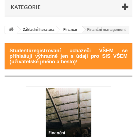
KATEGORIE
Základní literatura
Finance
Finanční management
Studenti/registrovaní uchazeči VŠEM se
přihlašují výhradně jen s údaji pro SIS VŠEM
(uživatelské jméno a heslo)!